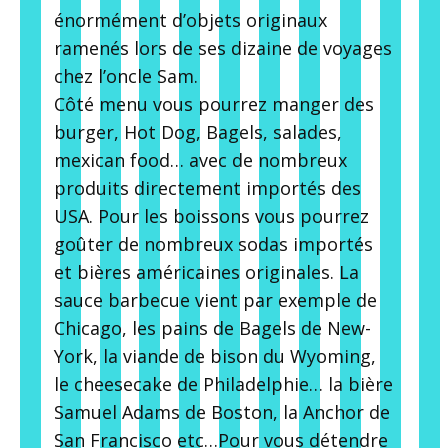
énormément d’objets originaux
ramenés lors de ses dizaine de voyages
chez l’oncle Sam.
Côté menu vous pourrez manger des
burger, Hot Dog, Bagels, salades,
mexican food… avec de nombreux
produits directement importés des
USA. Pour les boissons vous pourrez
goûter de nombreux sodas importés
et bières américaines originales. La
sauce barbecue vient par exemple de
Chicago, les pains de Bagels de New-
York, la viande de bison du Wyoming,
le cheesecake de Philadelphie… la bière
Samuel Adams de Boston, la Anchor de
San Francisco etc…Pour vous détendre