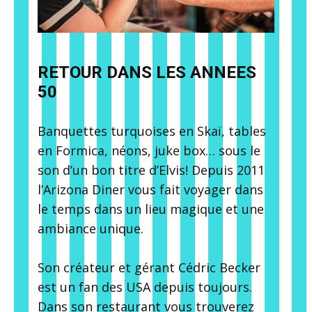
RETOUR DANS LES ANNEES
50
Banquettes turquoises en Skaï, tables
en Formica, néons, juke box… sous le
son d’un bon titre d’Elvis! Depuis 2011
l’Arizona Diner vous fait voyager dans
le temps dans un lieu magique et une
ambiance unique.
Son créateur et gérant Cédric Becker
est un fan des USA depuis toujours.
Dans son restaurant vous trouverez