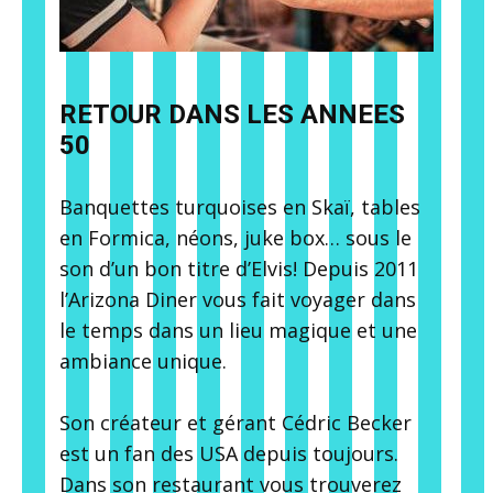
RETOUR DANS LES ANNEES
50
Banquettes turquoises en Skaï, tables
en Formica, néons, juke box… sous le
son d’un bon titre d’Elvis! Depuis 2011
l’Arizona Diner vous fait voyager dans
le temps dans un lieu magique et une
ambiance unique.
Son créateur et gérant Cédric Becker
est un fan des USA depuis toujours.
Dans son restaurant vous trouverez