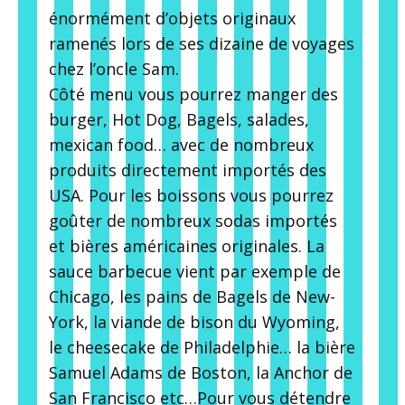
énormément d’objets originaux
ramenés lors de ses dizaine de voyages
chez l’oncle Sam.
Côté menu vous pourrez manger des
burger, Hot Dog, Bagels, salades,
mexican food… avec de nombreux
produits directement importés des
USA. Pour les boissons vous pourrez
goûter de nombreux sodas importés
et bières américaines originales. La
sauce barbecue vient par exemple de
Chicago, les pains de Bagels de New-
York, la viande de bison du Wyoming,
le cheesecake de Philadelphie… la bière
Samuel Adams de Boston, la Anchor de
San Francisco etc…Pour vous détendre